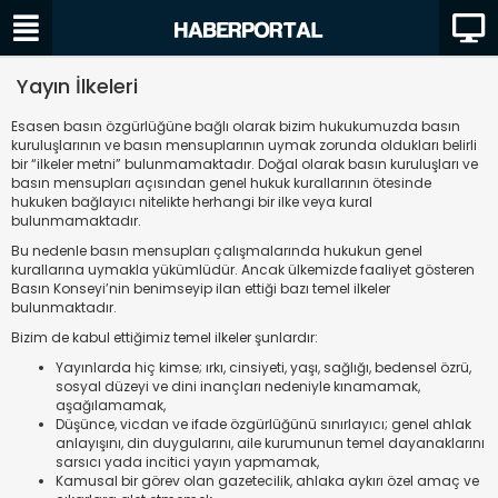
Yayın İlkeleri
Esasen basın özgürlüğüne bağlı olarak bizim hukukumuzda basın
kuruluşlarının ve basın mensuplarının uymak zorunda oldukları belirli
bir “ilkeler metni” bulunmamaktadır. Doğal olarak basın kuruluşları ve
basın mensupları açısından genel hukuk kurallarının ötesinde
hukuken bağlayıcı nitelikte herhangi bir ilke veya kural
bulunmamaktadır.
Bu nedenle basın mensupları çalışmalarında hukukun genel
kurallarına uymakla yükümlüdür. Ancak ülkemizde faaliyet gösteren
Basın Konseyi’nin benimseyip ilan ettiği bazı temel ilkeler
bulunmaktadır.
Bizim de kabul ettiğimiz temel ilkeler şunlardır:
Yayınlarda hiç kimse; ırkı, cinsiyeti, yaşı, sağlığı, bedensel özrü,
sosyal düzeyi ve dini inançları nedeniyle kınamamak,
aşağılamamak,
Düşünce, vicdan ve ifade özgürlüğünü sınırlayıcı; genel ahlak
anlayışını, din duygularını, aile kurumunun temel dayanaklarını
sarsıcı yada incitici yayın yapmamak,
Kamusal bir görev olan gazetecilik, ahlaka aykırı özel amaç ve