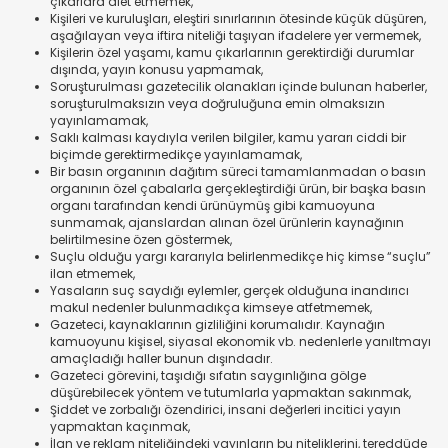
çıkarlara alet etmemek,
Kişileri ve kuruluşları, eleştiri sınırlarının ötesinde küçük düşüren,
aşağılayan veya iftira niteliği taşıyan ifadelere yer vermemek,
Kişilerin özel yaşamı, kamu çıkarlarının gerektirdiği durumlar
dışında, yayın konusu yapmamak,
Soruşturulması gazetecilik olanakları içinde bulunan haberler,
soruşturulmaksızın veya doğruluğuna emin olmaksızın
yayınlamamak,
Saklı kalması kaydıyla verilen bilgiler, kamu yararı ciddi bir
biçimde gerektirmedikçe yayınlamamak,
Bir basın organının dağıtım süreci tamamlanmadan o basın
organının özel çabalarla gerçekleştirdiği ürün, bir başka basın
organı tarafından kendi ürünüymüş gibi kamuoyuna
sunmamak, ajanslardan alınan özel ürünlerin kaynağının
belirtilmesine özen göstermek,
Suçlu olduğu yargı kararıyla belirlenmedikçe hiç kimse “suçlu”
ilan etmemek,
Yasaların suç saydığı eylemler, gerçek olduğuna inandırıcı
makul nedenler bulunmadıkça kimseye atfetmemek,
Gazeteci, kaynaklarının gizliliğini korumalıdır. Kaynağın
kamuoyunu kişisel, siyasal ekonomik vb. nedenlerle yanıltmayı
amaçladığı haller bunun dışındadır.
Gazeteci görevini, taşıdığı sıfatın saygınlığına gölge
düşürebilecek yöntem ve tutumlarla yapmaktan sakınmak,
Şiddet ve zorbalığı özendirici, insani değerleri incitici yayın
yapmaktan kaçınmak,
İlan ve reklam niteliğindeki yayınların bu niteliklerini, tereddüde