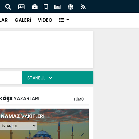
mlerin yanına gittiğinize bir bakın!
40 Yı
LAR
GALERİ
VİDEO
KÖŞE
YAZARLARI
TÜMÜ
NAMAZ
VAKİTLERİ