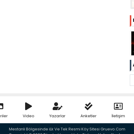
riler
Video
Yazarlar
Anketler
İletişim
Mestanli Bölgesinde iLk Ve Tek Resmi Köy Sitesi Gruevo.Com