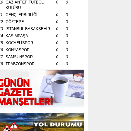
10
GAZİANTEP FUTBOL
0
0
KULÜBÜ
11
GENÇLERBİRLİĞİ
0
0
12
GÖZTEPE
0
0
13
İSTANBUL BAŞAKŞEHİR
0
0
14
KASIMPAŞA
0
0
15
KOCAELİSPOR
0
0
16
KONYASPOR
0
0
17
SAMSUNSPOR
0
0
18
TRABZONSPOR
0
0