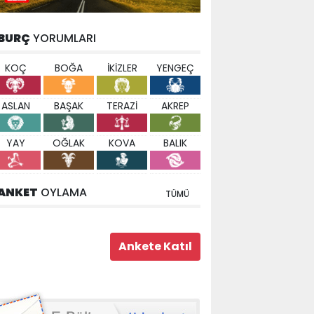
BURÇ
YORUMLARI
KOÇ
BOĞA
İKİZLER
YENGEÇ
ASLAN
BAŞAK
TERAZİ
AKREP
YAY
OĞLAK
KOVA
BALIK
ANKET
OYLAMA
TÜMÜ