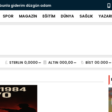
 bunla giderim düzgün adam
Nereye ve ki
SPOR
MAGAZİN
EĞİTİM
DÜNYA
SAĞLIK
YAZAR
STERLIN
0,0000
ALTIN
000,00
BİST
00.000