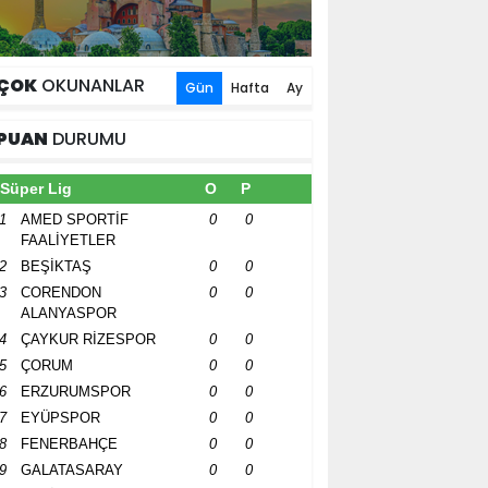
ÇOK
OKUNANLAR
Gün
Hafta
Ay
PUAN
DURUMU
Süper Lig
O
P
1
AMED SPORTİF
0
0
FAALİYETLER
2
BEŞİKTAŞ
0
0
3
CORENDON
0
0
ALANYASPOR
4
ÇAYKUR RİZESPOR
0
0
5
ÇORUM
0
0
6
ERZURUMSPOR
0
0
7
EYÜPSPOR
0
0
8
FENERBAHÇE
0
0
9
GALATASARAY
0
0